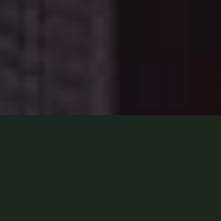
Boucherie
Maroquinerie
Visite
PRODUITS
COMMANDEZ EN LIGNE
Une gamme de produits où chaque morceau
raconte la Corse. De la viande bio au cuir artisanal